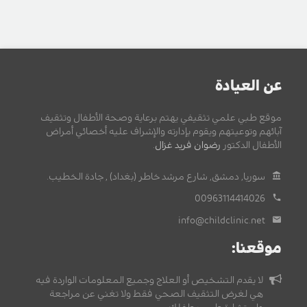
عن العيادة
موقع طبي علمي تثقيفي يهتم برعاية وصحة الأطفال وتثقيف
آبائهم وتوعيتهم ويقوم بإدارته والإشراف عليه أخصائي أمراض
الأطفال الدكتور
رضوان فريد غزال
.
سوريا, دمشق, شارع مرشد خاطر (بغداد) , جادة الخطيب.
00963114414026
info@childclinic.net
موقعنا:
لا يقدم التشخيص أو العلاج وجميع المعلومات الواردة فيه
هي لغرض التثقيف الصحي فقط ولا تغني عن مراجعة