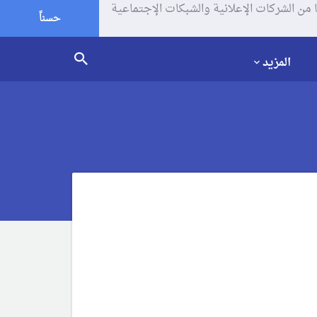
يف الإرتباط (الكوكيز) لتحليل زياراتك وإستخدامك للموقع و تتم مشاركة بعض المعلومات مع Google وغيرها من الشركات الإعلانية والشبكات الإجتماعية
حسناً
المزيد