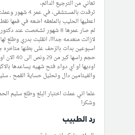
تعاني من الترجيع الدائم،
ترقدت بالمستشفى، في عمر 4 شهور وعملت لها انبوب التغذيه لمدة شهر عن طريق الانف ، ولم يقف التطريش نهائي والشهيه جدا شبه منعدمه
اعطيها الحليب بالملعقه اضعه في فمها نقطه
لم صار عمرها 8 شهور تشخصت ع
لازالت منعدمه جدااا، انقلبت بدري وطلع له
اسبوعين بدات بالزحف على بطنها متاخره جد
اوديها او اي دواء فتح شهيه يساعدها بالاك
والفيتامين دال وتحليل حساية القمح ، سليم
علما اني عملت اختبار البلع وطلع سليم الحمد
وشكرا
رد الطبيب