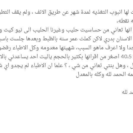
 نقطه،
ند دكتور انها تعاني من حساسيت حليب وغيرنا الحليب الى نيو كي
ا الاسنان بدري لاكن كملت عمر سنه بالظبط وبعدها جلست باس
ا ولا اعرف ماهو السبب، شهيتها معدومه وكل الاطباء رفضو
حجم راسها كبر من 29 ونص الى 40 الان او 40،5 اصغر من اقرانها بكثير بالحجم يا
ل ، وهل بنتي تعاني من شي ، ؟ علما ان الاطباء لم يجدو اي 
ه الحمد لله وكله بالمعدل
 لله