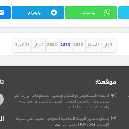
واتساب
تيليغرام
الأولى
السابق
2822
2823
2824
التالي
الأخيرة
موقعنا:
تا
لا يقدم التشخيص أو العلاج وجميع المعلومات الواردة فيه
هي لغرض التثقيف الصحي فقط ولا تغني عن مراجعة
واستشارة طبيب طفلك.
ال
يحقق معايير الهيئة العالمية للمواقع الطبية على شبكة
الإنترنت
HONcode
تحقق من
هنا