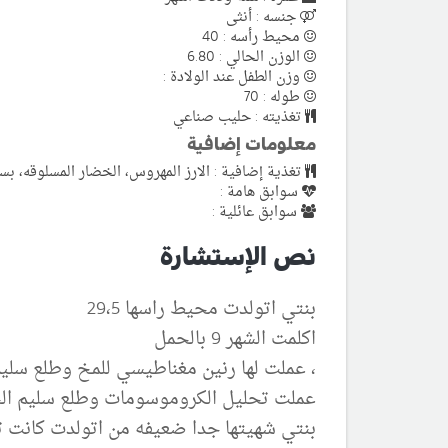
جنسه : أنثى
محيط رأسه : 40
الوزن الحالي : 6.80
وزن الطفل عند الولادة :
طوله : 70
تغذيته : حليب صناعي
معلومات إضافية
تغذية إضافية : الارز المهروس، الخضار المسلوقه، 
سوابق هامة :
سوابق عائلية :
نص الإستشارة
بنتي اتولدت محيط راسها 29،5
اكلمت الشهر 9 بالحمل
، عملت لها رنين مغناطيسي للمخ وطلع سليم
عملت تحليل الكروموسومات وطلع سليم الحم
بنتي شهيتها جدا ضعيفه من اتولدت كانت تشرب 20 مل فقط من الحليب كل 3 ساعات ال