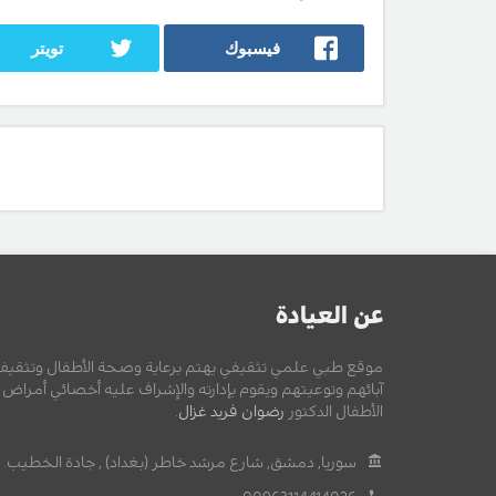
فيسبوك
تويتر
عن العيادة
موقع طبي علمي تثقيفي يهتم برعاية وصحة الأطفال وتثقيف
آبائهم وتوعيتهم ويقوم بإدارته والإشراف عليه أخصائي أمراض
الأطفال الدكتور
رضوان فريد غزال
.
سوريا, دمشق, شارع مرشد خاطر (بغداد) , جادة الخطيب.