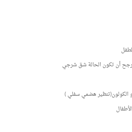
لطفل
 فيرجح أن تكون الحالة شق شرجي
و الكولون(تنظير هضمي سفلي )
لأطفال