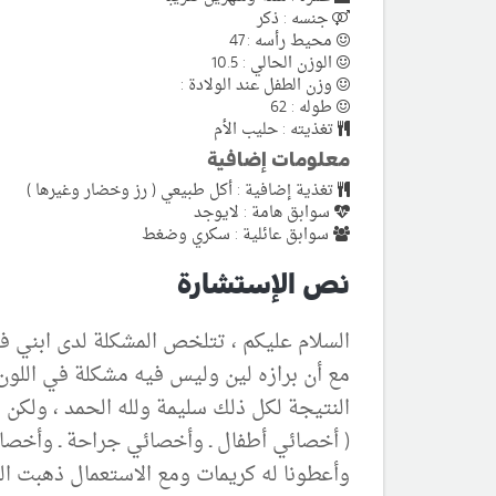
جنسه : ذكر
محيط رأسه : 47
الوزن الحالي : 10.5
وزن الطفل عند الولادة :
طوله : 62
تغذيته : حليب الأم
معلومات إضافية
تغذية إضافية : أكل طبيعي ( رز وخضار وغيرها )
سوابق هامة : لايوجد
سوابق عائلية : سكري وضغط
نص الإستشارة
السلام عليكم ، تتلخص المشكلة لدى ابني في أ
مع أن برازه لين وليس فيه مشكلة في اللون أ
النتيجة لكل ذلك سليمة ولله الحمد ، ولكن 
( أخصائي أطفال ـ وأخصائي جراحة ـ وأخصائ
وأعطونا له كريمات ومع الاستعمال ذهبت ال