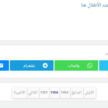
د الأطفال هنا
ى:
واتساب
تيليغرام
الأولى
السابق
1105
1106
1107
التالي
الأخيرة