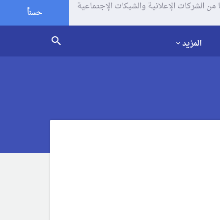
يف الإرتباط (الكوكيز) لتحليل زياراتك وإستخدامك للموقع و تتم مشاركة بعض المعلومات مع Google وغيرها من الشركات الإعلانية والشبكات الإجتماعية
حسناً
المزيد