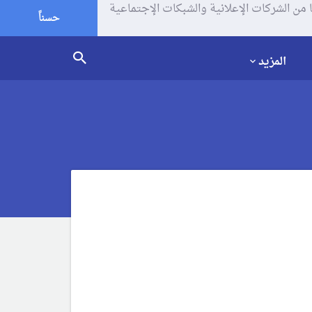
يف الإرتباط (الكوكيز) لتحليل زياراتك وإستخدامك للموقع و تتم مشاركة بعض المعلومات مع Google وغيرها من الشركات الإعلانية والشبكات الإجتماعية
حسناً
المزيد