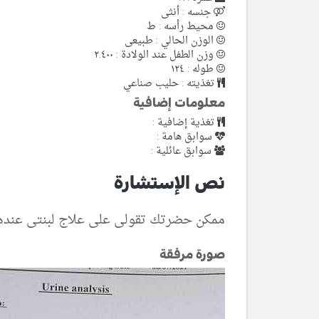
جنسه : أنثى
محيط رأسه : ط
الوزن الحالي : طبيعى
وزن الطفل عند الولادة : ٢.٤٠٠
طوله : ١٢٤
تغذيته : حليب صناعي
معلومات إضافية
تغذية إضافية :
سوابق هامة :
سوابق عائلية :
نص الإستشارة
ممكن حضرتك تقولى على علاج لبنتى عندها ا
صورة مرفقة