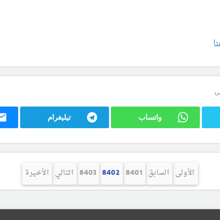
ا
ى:
واتساب
تيليغرام
الأولى
السابق
8401
8402
8403
التالي
الأخيرة