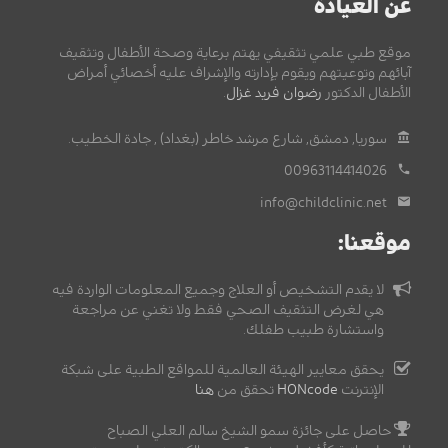
عن العيادة
موقع طبي علمي تثقيفي يهتم برعاية وصحة الأطفال وتثقيف
آبائهم وتوعيتهم ويقوم بإدارته والإشراف عليه أخصائي أمراض
الأطفال الدكتور
رضوان فريد غزال
.
سوريا, دمشق, شارع مرشد خاطر (بغداد) , جادة الخطيب.
00963114414026
info@childclinic.net
موقعنا:
لا يقدم التشخيص أو العلاج وجميع المعلومات الواردة فيه
هي لغرض التثقيف الصحي فقط ولا تغني عن مراجعة
واستشارة طبيب طفلك.
يحقق معايير الهيئة العالمية للمواقع الطبية على شبكة
الإنترنت
HONcode
تحقق من
هنا
حاصل على جائزة سمو الشيخ سالم العلي الصباح