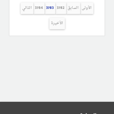
الأولى
السابق
3782
3783
3784
التالي
الأخيرة