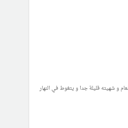
فاع في درجة الحرارة تصبح 38 و غثيان فلا يتقبل الطعام و شهيته قليلة جدا و يتغوط في النهار