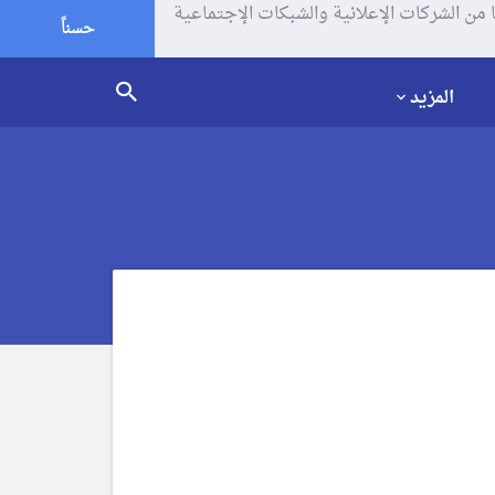
يف الإرتباط (الكوكيز) لتحليل زياراتك وإستخدامك للموقع و تتم مشاركة بعض المعلومات مع Google وغيرها من الشركات الإعلانية والشبكات الإجتماعية
حسناً
المزيد