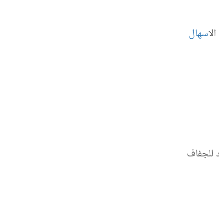
ال
اسهال
 للجفاف