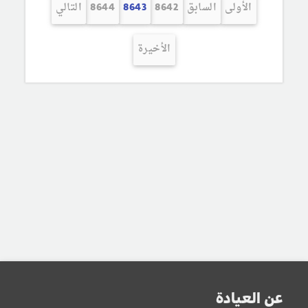
الأولى
السابق
8642
8643
8644
التالي
الأخيرة
عن العيادة