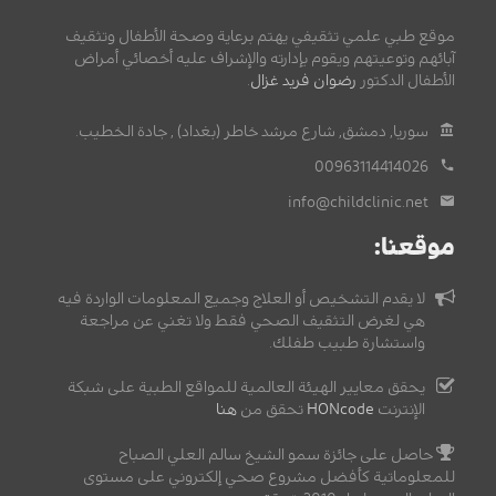
موقع طبي علمي تثقيفي يهتم برعاية وصحة الأطفال وتثقيف
آبائهم وتوعيتهم ويقوم بإدارته والإشراف عليه أخصائي أمراض
الأطفال الدكتور
رضوان فريد غزال
.
سوريا, دمشق, شارع مرشد خاطر (بغداد) , جادة الخطيب.
00963114414026
info@childclinic.net
موقعنا:
لا يقدم التشخيص أو العلاج وجميع المعلومات الواردة فيه
هي لغرض التثقيف الصحي فقط ولا تغني عن مراجعة
واستشارة طبيب طفلك.
يحقق معايير الهيئة العالمية للمواقع الطبية على شبكة
الإنترنت
HONcode
تحقق من
هنا
حاصل على جائزة سمو الشيخ سالم العلي الصباح
للمعلوماتية كأفضل مشروع صحي إلكتروني على مستوى