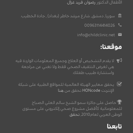
الأطفال الدكتور
رضوان فريد غزال
.
سوريا, دمشق, شارع مرشد خاطر (بغداد) , جادة الخطيب.
00963114414026
info@childclinic.net
موقعنا:
لا يقدم التشخيص أو العلاج وجميع المعلومات الواردة فيه
هي لغرض التثقيف الصحي فقط ولا تغني عن مراجعة
واستشارة طبيب طفلك.
يحقق معايير الهيئة العالمية للمواقع الطبية على شبكة
الإنترنت
HONcode
تحقق من
هنا
حاصل على جائزة سمو الشيخ سالم العلي الصباح
للمعلوماتية كأفضل مشروع صحي إلكتروني على مستوى
الوطن العربي لعام2010,
تحقق
.
تابعنا