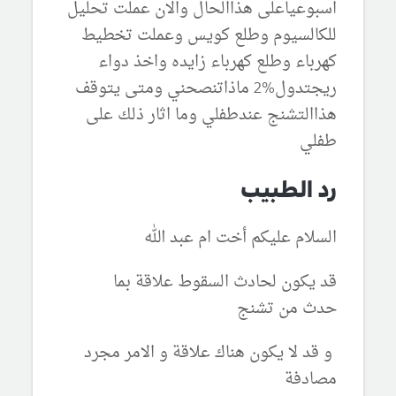
اسبوعياعلى هذاالحال والان عملت تحليل
للكالسيوم وطلع كويس وعملت تخطيط
كهرباء وطلع كهرباء زايده واخذ دواء
ريجتدول%2 ماذاتنصحني ومتى يتوقف
هذاالتشنج عندطفلي وما اثار ذلك على
طفلي
رد الطبيب
السلام عليكم أخت ام عبد الله
قد يكون لحادث السقوط علاقة بما
حدث من تشنج
و قد لا يكون هناك علاقة و الامر مجرد
مصادفة