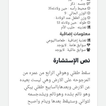
جنسه : ذكر
محيط رأسه : حين ولادته35
الوزن الحالي : 9
وزن الطفل عند الولادة :
طوله : حين ولادته 53
تغذيته : حليب الأم
معلومات إضافية
تغذية إضافية : طعامنااليومي
سوابق هامة : لايوجد
سوابق عائلية : لايوجد
نص الإستشارة
سقط طفلي وهوفي الرابع من عمره من
المرجوحه على الارض وهي ليست بعيده
عن الارض وبعدهابااسابيع طفلي يبكي
وهو نائم بشده وهونائم ويشدجسمه
لثواني وستيقظ بعدها وينام واصبح