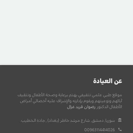
عن العيادة
موقع طبي علمي تثقيفي يهتم برعاية وصحة الأطفال وتثقيف
آبائهم وتوعيتهم ويقوم بإدارته والإشراف عليه أخصائي أمراض
الأطفال الدكتور
رضوان فريد غزال
.
سوريا, دمشق, شارع مرشد خاطر (بغداد) , جادة الخطيب.
00963114414026