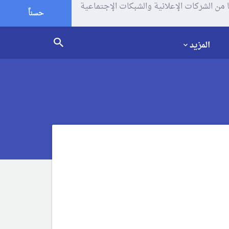
يف الإرتباط (الكوكيز) لتحليل زياراتك وإستخدامك للموقع و تتم مشاركة بعض المعلومات مع Google وغيرها من الشركات الإعلانية والشبكات الإجتماعية
حسناً
المزيد