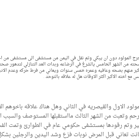
خرج المولود دون ان يبكي وتم نقل في اليمن من مستشفى الى مستشفى من ا
ته من الشهر الخامس يالشرغ في الرضاعه وبدات العد التنازلي لتدهور صحته
 اكبر منهم بصحه وعافيه وعمره خمس سنوات ويعاني من فرط حركه وعدم الادرا
 اخته الاكبر اكثر الاوقات هل له علاقه بالتوحد .
مولود الاول والقيصريه في الثاني وهل هناك علاقه باخوهم الا
م وتعبت من الشهر الثالث مااستقبلها المستوصف والسبب انه
 كبير وتم رقودها بمستشفى حكومي عام في الطوارئ وتمت الف
كانت تعاني قبل المرض نوبات فزع وشد اليدين والرجلين بشك