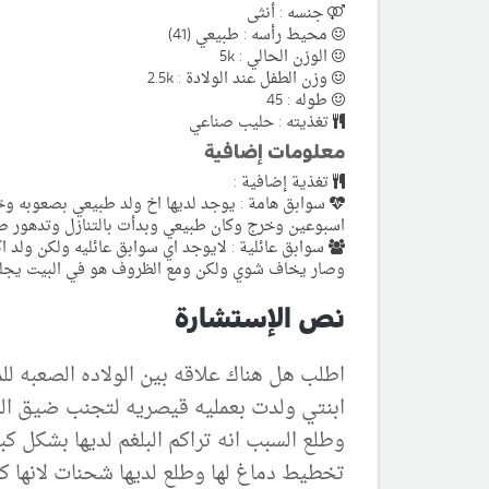
جنسه : أنثى
محيط رأسه : طبيعي (41)
الوزن الحالي : 5k
وزن الطفل عند الولادة : 2.5k
طوله : 45
تغذيته : حليب صناعي
معلومات إضافية
تغذية إضافية :
سوابق هامة : يوجد لديها اخ ولد طبيعي بصعوبه و
اسبوعين وخرج وكان طبيعي وبدأت بالتنازل وتدهور صح
سوابق عائلية : لايوجد اي سوابق عائليه ولكن ولد
وصار يخاف شوي ولكن ومع الظروف هو في البيت يجلس مع
نص الإستشارة
اطلب هل هناك علاقه بين الولاده الصعبه لل
ابنتي ولدت بعمليه قيصريه لتجنب ضيق الرح
وطلع السبب انه تراكم البلغم لديها بشكل
تخطيط دماغ لها وطلع لديها شحنات لانها 