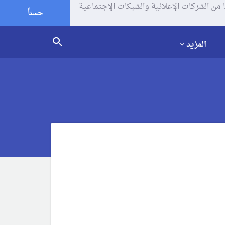
يف الإرتباط (الكوكيز) لتحليل زياراتك وإستخدامك للموقع و تتم مشاركة بعض المعلومات مع Google وغيرها من الشركات الإعلانية والشبكات الإجتماعية
حسناً
المزيد