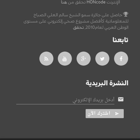
الإنترنت
HONcode
تحقق من
هنا
حاصل على جائزة سمو الشيخ سالم العلي الصباح
للمعلوماتية كأفضل مشروع صحي إلكتروني على مستوى
الوطن العربي لعام2010,
تحقق
.
تابعنا
النشرة البريدية
أدخل بريدك الإلكتروني
اشترك الآن