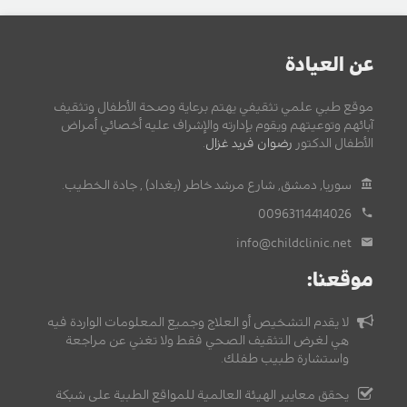
عن العيادة
موقع طبي علمي تثقيفي يهتم برعاية وصحة الأطفال وتثقيف
آبائهم وتوعيتهم ويقوم بإدارته والإشراف عليه أخصائي أمراض
الأطفال الدكتور
رضوان فريد غزال
.
سوريا, دمشق, شارع مرشد خاطر (بغداد) , جادة الخطيب.
00963114414026
info@childclinic.net
موقعنا:
لا يقدم التشخيص أو العلاج وجميع المعلومات الواردة فيه
هي لغرض التثقيف الصحي فقط ولا تغني عن مراجعة
واستشارة طبيب طفلك.
يحقق معايير الهيئة العالمية للمواقع الطبية على شبكة