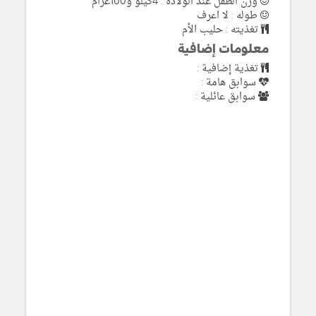
وزن الطفل عند الولادة : 4كيلو و100غرام
طوله : لا اعرف
تغذيته : حليب الأم
معلومات إضافية
تغذية إضافية :
سوابق هامة :
سوابق عائلية :