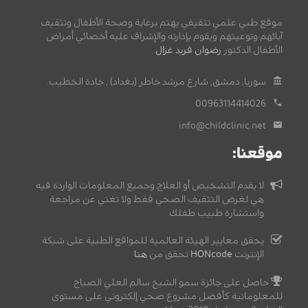
موقع طبي علمي تثقيفي يهتم برعاية وصحة الأطفال وتثقيف
آبائهم وتوعيتهم ويقوم بإدارته والإشراف عليه أخصائي أمراض
الأطفال الدكتور
رضوان فريد غزال
.
سوريا, دمشق, شارع مرشد خاطر (بغداد) , جادة الخطيب.
00963114414026
info@childclinic.net
موقعنا:
لا يقدم التشخيص أو العلاج وجميع المعلومات الواردة فيه
هي لغرض التثقيف الصحي فقط ولا تغني عن مراجعة
واستشارة طبيب طفلك.
يحقق معايير الهيئة العالمية للمواقع الطبية على شبكة
الإنترنت
HONcode
تحقق من
هنا
حاصل على جائزة سمو الشيخ سالم العلي الصباح
للمعلوماتية كأفضل مشروع صحي إلكتروني على مستوى