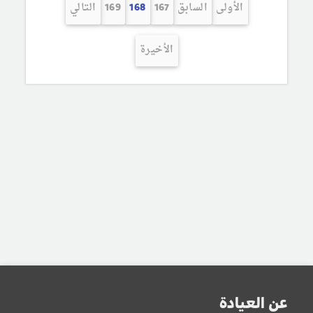
الأولى
السابق
167
168
169
التالي
الأخيرة
عن العيادة