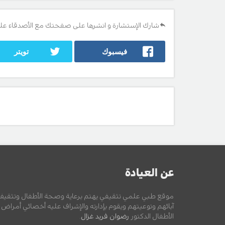
شارك الإستشارة و انشرها على صفحتك مع الأصدقاء عل
فيسبوك
تويتر
عن العيادة
موقع طبي علمي تثقيفي يهتم برعاية وصحة الأطفال وتثقيف
آبائهم وتوعيتهم ويقوم بإدارته والإشراف عليه أخصائي أمراض
الأطفال الدكتور
رضوان فريد غزال
.