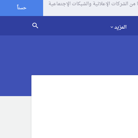
يف الإرتباط (الكوكيز) لتحليل زياراتك وإستخدامك للموقع و تتم مشاركة بعض المعلومات مع Google وغيرها من الشركات الإعلانية والشبكات الإجتماعية
حسناً
المزيد