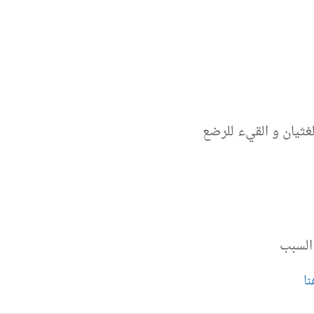
ثيان و القيء للرضع
السبب
ا