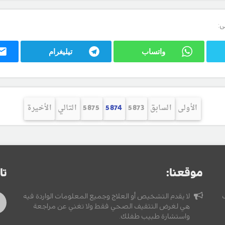
ى:
واتساب
تيليغرام
الأولى
السابق
5873
5874
5875
التالي
الأخيرة
موقعنا:
تا
لا يقدم التشخيص أو العلاج وجميع المعلومات الواردة فيه
هي لغرض التثقيف الصحي فقط ولا تغني عن مراجعة
واستشارة طبيب طفلك.