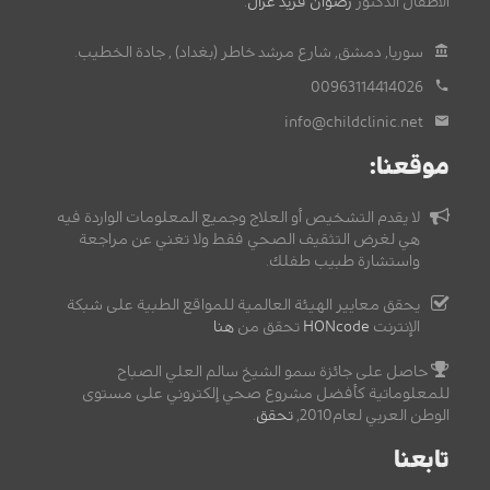
الأطفال الدكتور
رضوان فريد غزال
.
سوريا, دمشق, شارع مرشد خاطر (بغداد) , جادة الخطيب.
00963114414026
info@childclinic.net
موقعنا:
لا يقدم التشخيص أو العلاج وجميع المعلومات الواردة فيه
هي لغرض التثقيف الصحي فقط ولا تغني عن مراجعة
واستشارة طبيب طفلك.
يحقق معايير الهيئة العالمية للمواقع الطبية على شبكة
الإنترنت
HONcode
تحقق من
هنا
حاصل على جائزة سمو الشيخ سالم العلي الصباح
للمعلوماتية كأفضل مشروع صحي إلكتروني على مستوى
الوطن العربي لعام2010,
تحقق
.
تابعنا