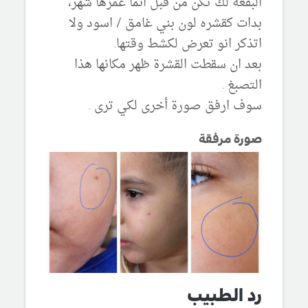
البقعه لك تكن من قبل انما عمرها شهر،
بدات كقشره لون بني غامق / اسود ولا
اتذكر انو تعرض لكشط وقتها.
بعد ان سقطت القشرة ظهر مكانها هذا
التصبغ .
سوف ارفق صورة أخرى لكي ترى .
صورة مرفقة
رد الطبيب