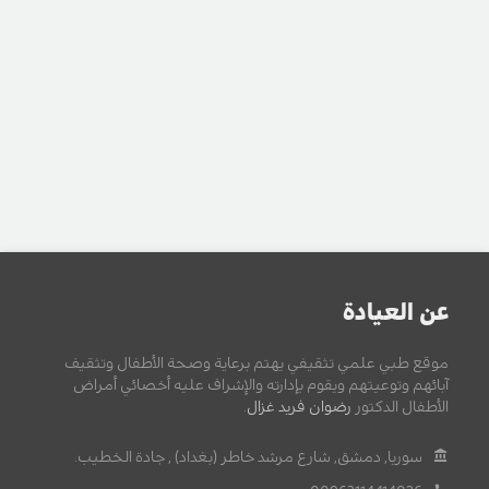
عن العيادة
موقع طبي علمي تثقيفي يهتم برعاية وصحة الأطفال وتثقيف
آبائهم وتوعيتهم ويقوم بإدارته والإشراف عليه أخصائي أمراض
الأطفال الدكتور
رضوان فريد غزال
.
سوريا, دمشق, شارع مرشد خاطر (بغداد) , جادة الخطيب.