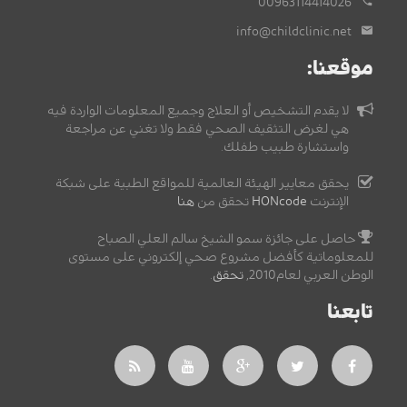
00963114414026
info@childclinic.net
موقعنا:
لا يقدم التشخيص أو العلاج وجميع المعلومات الواردة فيه
هي لغرض التثقيف الصحي فقط ولا تغني عن مراجعة
واستشارة طبيب طفلك.
يحقق معايير الهيئة العالمية للمواقع الطبية على شبكة
الإنترنت
HONcode
تحقق من
هنا
حاصل على جائزة سمو الشيخ سالم العلي الصباح
للمعلوماتية كأفضل مشروع صحي إلكتروني على مستوى
الوطن العربي لعام2010,
تحقق
.
تابعنا