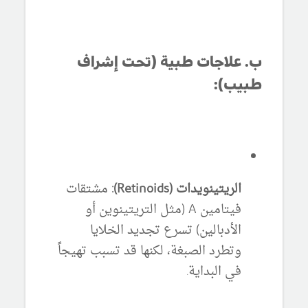
ب. علاجات طبية (تحت إشراف
طبيب):
الريتينويدات (Retinoids):
مشتقات
فيتامين A (مثل التريتينوين أو
الأدبالين) تسرع تجديد الخلايا
وتطرد الصبغة، لكنها قد تسبب تهيجاً
في البداية.