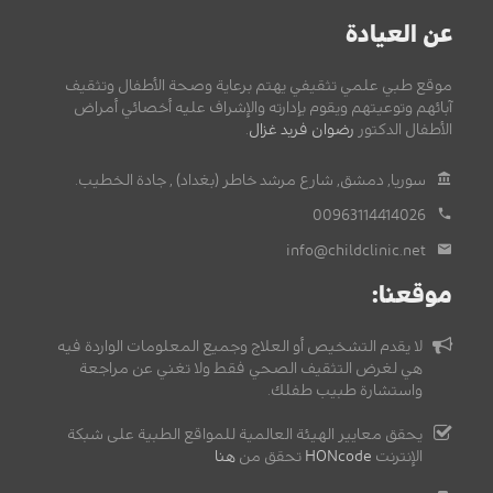
عن العيادة
موقع طبي علمي تثقيفي يهتم برعاية وصحة الأطفال وتثقيف
آبائهم وتوعيتهم ويقوم بإدارته والإشراف عليه أخصائي أمراض
الأطفال الدكتور
رضوان فريد غزال
.
سوريا, دمشق, شارع مرشد خاطر (بغداد) , جادة الخطيب.
00963114414026
info@childclinic.net
موقعنا:
لا يقدم التشخيص أو العلاج وجميع المعلومات الواردة فيه
هي لغرض التثقيف الصحي فقط ولا تغني عن مراجعة
واستشارة طبيب طفلك.
يحقق معايير الهيئة العالمية للمواقع الطبية على شبكة
الإنترنت
HONcode
تحقق من
هنا