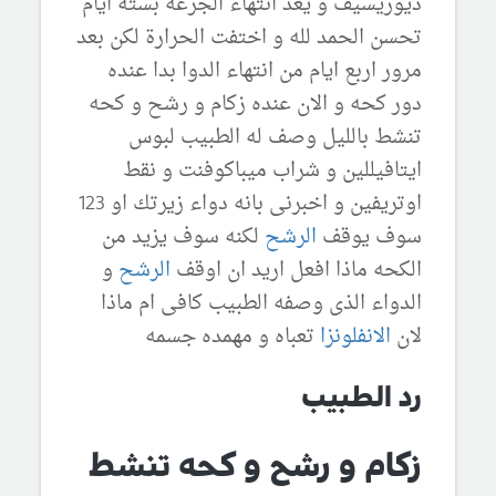
ديوريسيف و يعد انتهاء الجرعه بسته ايام
تحسن الحمد لله و اختفت الحرارة لكن بعد
مرور اربع ايام من انتهاء الدوا بدا عنده
دور كحه و الان عنده زكام و رشح و كحه
تنشط بالليل وصف له الطبيب لبوس
ايتافيللين و شراب ميباكوفنت و نقط
اوتريفين و اخبرنى بانه دواء زيرتك او 123
سوف يوقف
الرشح
لكنه سوف يزيد من
الكحه ماذا افعل اريد ان اوقف
الرشح
و
الدواء الذى وصفه الطبيب كافى ام ماذا
لان
الانفلونزا
تعباه و مهمده جسمه
رد الطبيب
زكام و رشح و كحه تنشط