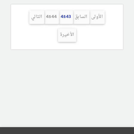
الأولى
السابق
4543
4544
التالي
الأخيرة