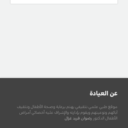
عن العيادة
موقع طبي علمي تثقيفي يهتم برعاية وصحة الأطفال وتثقيف
آبائهم وتوعيتهم ويقوم بإدارته والإشراف عليه أخصائي أمراض
الأطفال الدكتور
رضوان فريد غزال
.