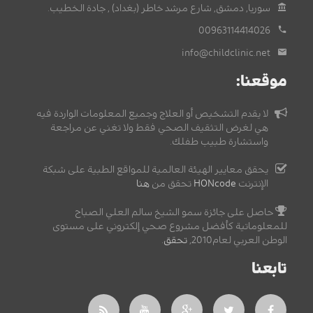
سوريا, دمشق, شارع مرشد خاطر (بغداد) , جادة الخطيب.
00963114414026
info@childclinic.net
موقعنا:
لا يقدم التشخيص أو العلاج وجميع المعلومات الواردة فيه
هي لغرض التثقيف الصحي فقط ولا تغني عن مراجعة
واستشارة طبيب طفلك.
يحقق معايير الهيئة العالمية للمواقع الطبية على شبكة
الإنترنت
HONcode
تحقق من
هنا
حاصل على جائزة سمو الشيخ سالم العلي الصباح
للمعلوماتية كأفضل مشروع صحي إلكتروني على مستوى
الوطن العربي لعام2010,
تحقق
.
تابعنا