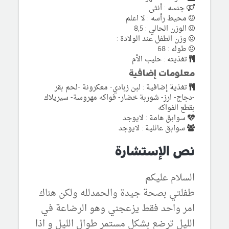
جنسه : أنثى
محيط رأسه : لا اعلم
الوزن الحالي : 8,5
وزن الطفل عند الولادة :
طوله : 68
تغذيته : حليب الأم
معلومات إضافية
تغذية إضافية : لبن زبادي- معكرونة -لحم بقر
-دجاج- ارز- شوربة خضار- فواكه مهروسة- سيريلاك
بقطع الفواكه
سوابق هامة : لايوجد
سوابق عائلية : لايوجد
نص الإستشارة
السلام عليكم
طفلتي بصحة جيدة والحمدلله ولكن هناك
امر واحد فقط يزعجني وهو الرضاعة في
الليل ترضع بشكل مستمر طوال الليل و اذا