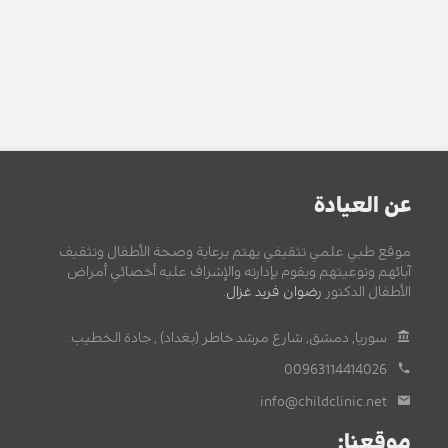
عن العيادة
موقع طبي علمي تثقيفي يهتم برعاية وصحة الأطفال وتثقيف
آبائهم وتوعيتهم ويقوم بإدارته والإشراف عليه أخصائي أمراض
الأطفال الدكتور
رضوان فريد غزال
.
سوريا, دمشق, شارع مرشد خاطر (بغداد) , جادة الخطيب.
00963114414026
info@childclinic.net
موقعنا: