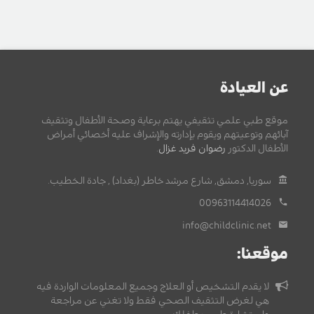
عن العيادة
موقع طبي علمي تثقيفي يهتم برعاية وصحة الأطفال وتثقيف
آبائهم وتوعيتهم ويقوم بإدارته والإشراف عليه أخصائي أمراض
الأطفال الدكتور
رضوان فريد غزال
.
سوريا, دمشق, شارع مرشد خاطر (بغداد) , جادة الخطيب.
00963114414026
info@childclinic.net
موقعنا:
لا يقدم التشخيص أو العلاج وجميع المعلومات الواردة فيه
هي لغرض التثقيف الصحي فقط ولا تغني عن مراجعة