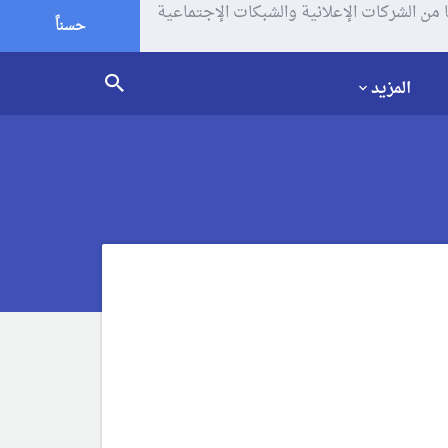
يف الإرتباط (الكوكيز) لتحليل زياراتك وإستخدامك للموقع و تتم مشاركة بعض المعلومات مع Google وغيرها من الشركات الإعلانية والشبكات الإجتماعية
حسناً
المزيد