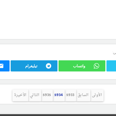
ى:
واتساب
تيليغرام
الأولى
السابق
5933
5934
5935
التالي
الأخيرة