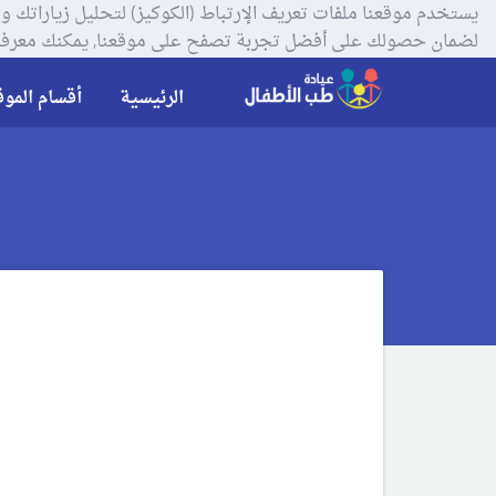
لضمان حصولك على أفضل تجربة تصفح على موقعنا, يمكنك معرفة
الرئيسية
أقسام الموق