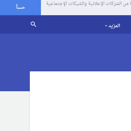
يف الإرتباط (الكوكيز) لتحليل زياراتك وإستخدامك للموقع و تتم مشاركة بعض المعلومات مع Google وغيرها من الشركات الإعلانية والشبكات الإجتماعية
حسناً
المزيد