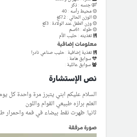
جنسه : ذكر
محيط رأسه : 40
الوزن الحالي : 7.2كغ
وزن الطفل عند الولادة : 3كغ
طوله : 61سم
تغذيته : حليب الأم
معلومات إضافية
تغذية إضافية : حليب صناعي نادرا
سوابق هامة :
سوابق عائلية :
نص الإستشارة
السلام عليكم ابني يتبرز مرة واحدة كل يو
العلم برازه طبيعي القوام واللون
ثانيا: ظهرت نقط بيضاء في فمه واحمرار طفي
صورة مرفقة