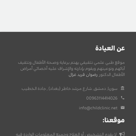
عن العيادة
موقع طبي علمي تثقيفي يهتم برعاية وصحة الأطفال وتثقيف
آبائهم وتوعيتهم ويقوم بإدارته والإشراف عليه أخصائي أمراض
الأطفال الدكتور
رضوان فريد غزال
.
سوريا, دمشق, شارع مرشد خاطر (بغداد) , جادة الخطيب.
00963114414026
info@childclinic.net
موقعنا:
لا يقدم التشخيص أو العلاج وجميع المعلومات الواردة فيه