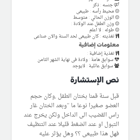
جنسه : ذكر
محيط رأسه : طبيعى
الوزن الحالي : متوسط
وزن الطفل عند الولادة :
طوله : لا اعلم
تغذيته : كان طبيعى لحد السنة والان صناعى
معلومات إضافية
تغذية إضافية :
سوابق هامة : ولادة فى نهاية الشهر الثامن
سوابق عائلية : لايوجد
نص الإستشارة
قبل سنة قمنا بختان الطفل ,وكان حجم
العضو صغيرا نوعا ما ’’وبعد الختان غار
راس القضيب الى الداخل ولكن يخرج عند
التبول او عند الضغط قليلا عند التنظيف
فهل هذا طبيعى ؟؟ وهل يؤثر عليه