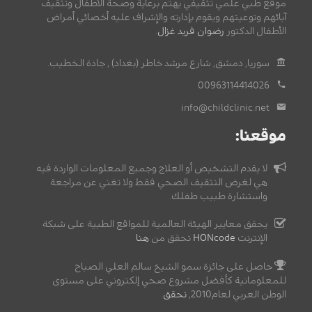
موقع طبي علمي تثقيفي يهتم برعاية وصحة الأطفال وتثقيف
آبائهم وتوعيتهم ويقوم بإدارته والإشراف عليه أخصائي أمراض
الأطفال الدكتور
رضوان فريد غزال
.
سوريا, دمشق, شارع مرشد خاطر (بغداد) , جادة الخطيب.
00963114414026
info@childclinic.net
موقعنا:
لا يقدم التشخيص أو العلاج وجميع المعلومات الواردة فيه
هي لغرض التثقيف الصحي فقط ولا تغني عن مراجعة
واستشارة طبيب طفلك.
يحقق معايير الهيئة العالمية للمواقع الطبية على شبكة
الإنترنت
HONcode
تحقق من
هنا
حاصل على جائزة سمو الشيخ سالم العلي الصباح
للمعلوماتية كأفضل مشروع صحي إلكتروني على مستوى
الوطن العربي لعام2010,
تحقق
.