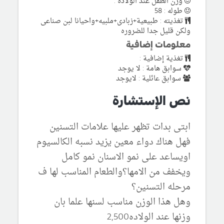
وزن الطفل عند الولادة :
طوله : 58
تغذيته : طبيعية+زبادى+ملبيه+واحيانا لبن صناعى
ولكن قليل جدا للضروره
معلومات إضافية
تغذية إضافية :
سوابق هامة : لا يوجد
سوابق عائلية : لايوجد
نص الإستشارة
ابتى بدات تظهر عليها علامات التسنين
فهل هناك دواء معين يزيد نسبه الكالسيوم
اويساعد على نمو الاسنان نمو كامل
ويخفف من الامها؟والطعام المناسب لها ف
مرحله التسنين؟
وهل هذا الوزن مناسب لسنها علما بان
وزنها عند الولاده2,500