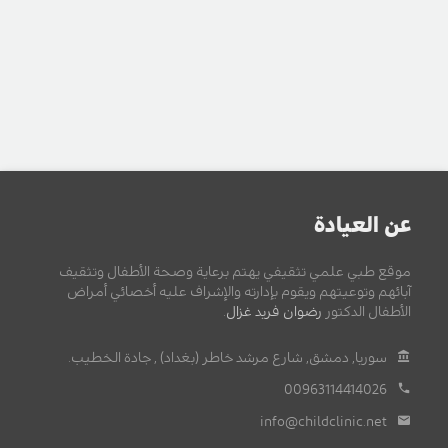
عن العيادة
موقع طبي علمي تثقيفي يهتم برعاية وصحة الأطفال وتثقيف
آبائهم وتوعيتهم ويقوم بإدارته والإشراف عليه أخصائي أمراض
الأطفال الدكتور
رضوان فريد غزال
.
سوريا, دمشق, شارع مرشد خاطر (بغداد) , جادة الخطيب.
00963114414026
info@childclinic.net