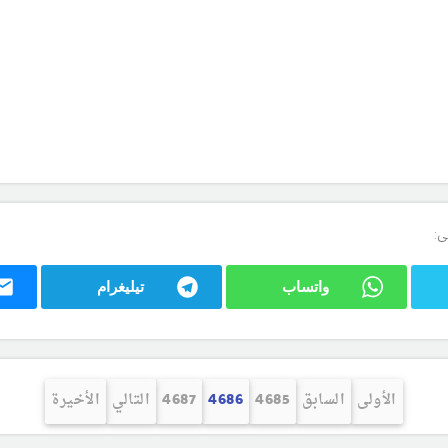
ى:
واتساب
تيليغرام
الأولى
السابق
4685
4686
4687
التالي
الأخيرة