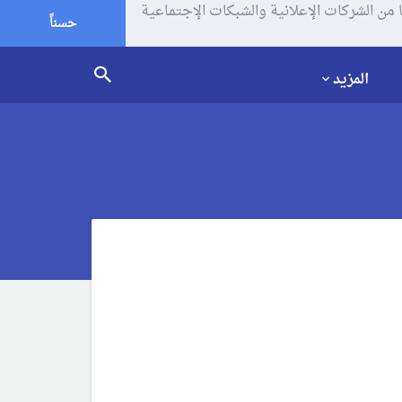
يف الإرتباط (الكوكيز) لتحليل زياراتك وإستخدامك للموقع و تتم مشاركة بعض المعلومات مع Google وغيرها من الشركات الإعلانية والشبكات الإجتماعية
حسناً
المزيد