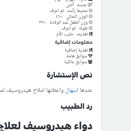
جنسه : أنثى
محيط رأسه : لم اعرف
الوزن الحالي : ٤٦٠٠
وزن الطفل عند الولادة : ٣٣٠٠
طوله : لم اعرف
تغذيته : حليب الأم
معلومات إضافية
تغذية إضافية :
سوابق هامة :
سوابق عائلية :
نص الإستشارة
عندها
اسهال
واعطتها املاح هيدروسيف لمده
رد الطبيب
دواء هيدروسيف لعلاج 