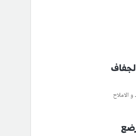
لجفاف
و الاملاح
رضع