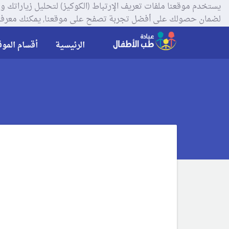
لضمان حصولك على أفضل تجربة تصفح على موقعنا, يمكنك معرفة
الرئيسية
أقسام الموق