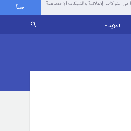
يف الإرتباط (الكوكيز) لتحليل زياراتك وإستخدامك للموقع و تتم مشاركة بعض المعلومات مع Google وغيرها من الشركات الإعلانية والشبكات الإجتماعية
حسناً
المزيد