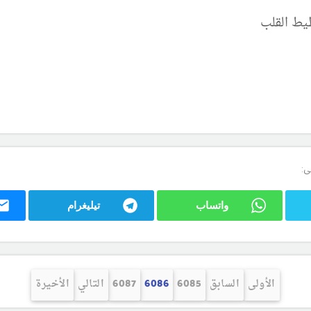
ى:
واتساب
تيليغرام
الأولى
السابق
6085
6086
6087
التالي
الأخيرة