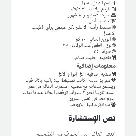
اسم الطفل : ميرا
تاريخ ولادته : ١٠/٩/٢٠١٤
عمره : ٣سنين و ١٠ شهور
جنسه : أنثى
محيط رأسه : لااعلم لكن طبيعي برأي الطبيب
الاطفال
الوزن الحالي : ٢٠ كغ
وزن الطفل عند الولادة : ٣.٥
طوله : ١١٥
تغذيته : حليب صناعي
معلومات إضافية
تغذية إضافية : كل انواع الأكل
سوابق هامة : كانت تستيقظ ليلا باكية بكائا قويا
ويستمر ساعات مع عصبية استمرت الحالة من عمر
السنة تقريبا لعمر ٣ سنوات توقفت الحالة عندما بدأت
النوم معنا في نفس السرير
سوابق عائلية : لايوجد
نص الإستشارة
ابنتي تعاني من الخوف من الضجيج