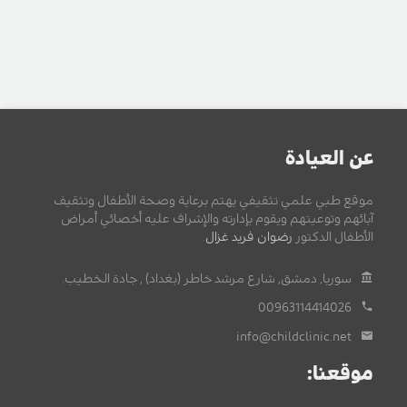
عن العيادة
موقع طبي علمي تثقيفي يهتم برعاية وصحة الأطفال وتثقيف
آبائهم وتوعيتهم ويقوم بإدارته والإشراف عليه أخصائي أمراض
الأطفال الدكتور
رضوان فريد غزال
.
سوريا, دمشق, شارع مرشد خاطر (بغداد) , جادة الخطيب.
00963114414026
info@childclinic.net
موقعنا: