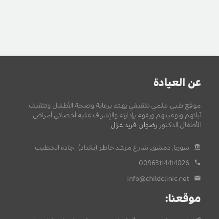
عن العيادة
موقع طبي علمي تثقيفي يهتم برعاية وصحة الأطفال وتثقيف
آبائهم وتوعيتهم ويقوم بإدارته والإشراف عليه أخصائي أمراض
الأطفال الدكتور
رضوان فريد غزال
.
سوريا, دمشق, شارع مرشد خاطر (بغداد) , جادة الخطيب.
00963114414026
info@childclinic.net
موقعنا: