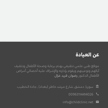
عن العيادة
موقع طبي علمي تثقيفي يهتم برعاية وصحة الأطفال وتثقيف
آبائهم وتوعيتهم ويقوم بإدارته والإشراف عليه أخصائي أمراض
الأطفال الدكتور
رضوان فريد غزال
.
سوريا, دمشق, شارع مرشد خاطر (بغداد) , جادة الخطيب.
00963114414026
info@childclinic.net