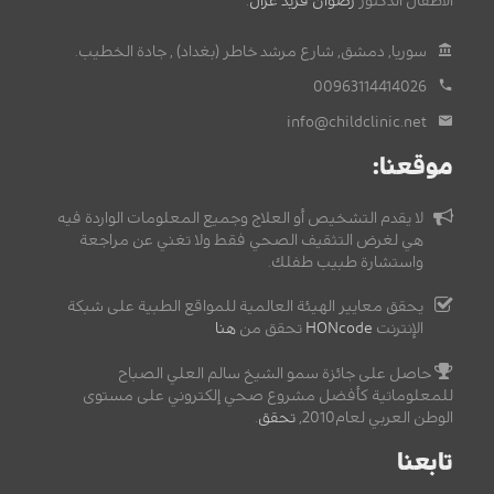
الأطفال الدكتور
رضوان فريد غزال
.
سوريا, دمشق, شارع مرشد خاطر (بغداد) , جادة الخطيب.
00963114414026
info@childclinic.net
موقعنا:
لا يقدم التشخيص أو العلاج وجميع المعلومات الواردة فيه
هي لغرض التثقيف الصحي فقط ولا تغني عن مراجعة
واستشارة طبيب طفلك.
يحقق معايير الهيئة العالمية للمواقع الطبية على شبكة
الإنترنت
HONcode
تحقق من
هنا
حاصل على جائزة سمو الشيخ سالم العلي الصباح
للمعلوماتية كأفضل مشروع صحي إلكتروني على مستوى
الوطن العربي لعام2010,
تحقق
.
تابعنا