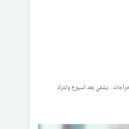
ي من خراجات جلدية فى وجهه وشعره فقط - متكررة دائما كل اسبوعين او ثلاثة .. حوالي 10 الي 7 خراجات .. يشفي بعد اسبوع وتترك