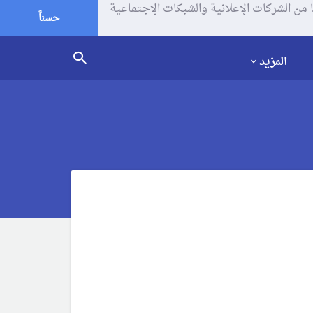
يف الإرتباط (الكوكيز) لتحليل زياراتك وإستخدامك للموقع و تتم مشاركة بعض المعلومات مع Google وغيرها من الشركات الإعلانية والشبكات الإجتماعية
حسناً
المزيد