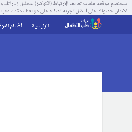
لضمان حصولك على أفضل تجربة تصفح على موقعنا, يمكنك معرفة
الرئيسية
أقسام الموق