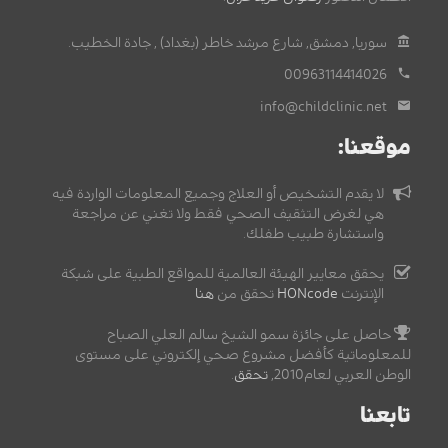
سوريا, دمشق, شارع مرشد خاطر (بغداد) , جادة الخطيب.
00963114414026
info@childclinic.net
موقعنا:
لا يقدم التشخيص أو العلاج وجميع المعلومات الواردة فيه
هي لغرض التثقيف الصحي فقط ولا تغني عن مراجعة
واستشارة طبيب طفلك.
يحقق معايير الهيئة العالمية للمواقع الطبية على شبكة
الإنترنت
HONcode
تحقق من
هنا
حاصل على جائزة سمو الشيخ سالم العلي الصباح
للمعلوماتية كأفضل مشروع صحي إلكتروني على مستوى
الوطن العربي لعام2010,
تحقق
.
تابعنا