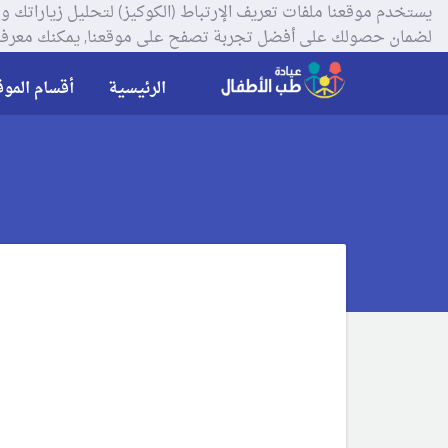
لضمان حصولك على أفضل تجربة تصفح على موقعنا, يمكنك معرفة
الرئيسية
أقسام الموق