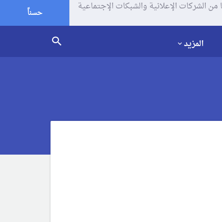
يف الإرتباط (الكوكيز) لتحليل زياراتك وإستخدامك للموقع و تتم مشاركة بعض المعلومات مع Google وغيرها من الشركات الإعلانية والشبكات الإجتماعية
حسناً
المزيد