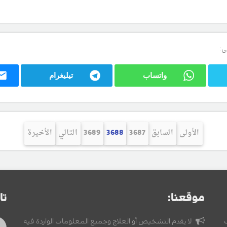
ى:
واتساب
تيليغرام
الأولى
السابق
3687
3688
3689
التالي
الأخيرة
موقعنا:
تا
لا يقدم التشخيص أو العلاج وجميع المعلومات الواردة فيه