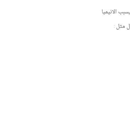
بب الانيميا
 مثل :