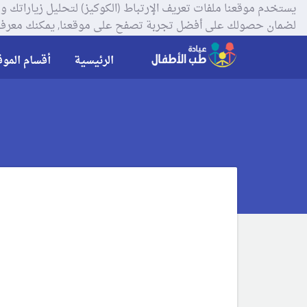
لضمان حصولك على أفضل تجربة تصفح على موقعنا, يمكنك معرفة
الرئيسية
أقسام الموق