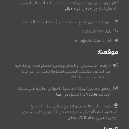
آبائهم وتوعيتهم ويقوم بإدارته والإشراف عليه أخصائي أمراض
الأطفال الدكتور
رضوان فريد غزال
.
سوريا, دمشق, شارع مرشد خاطر (بغداد) , جادة الخطيب.
00963114414026
info@childclinic.net
موقعنا:
لا يقدم التشخيص أو العلاج وجميع المعلومات الواردة فيه
هي لغرض التثقيف الصحي فقط ولا تغني عن مراجعة
واستشارة طبيب طفلك.
يحقق معايير الهيئة العالمية للمواقع الطبية على شبكة
الإنترنت
HONcode
تحقق من
هنا
حاصل على جائزة سمو الشيخ سالم العلي الصباح
للمعلوماتية كأفضل مشروع صحي إلكتروني على مستوى
الوطن العربي لعام2010,
تحقق
.