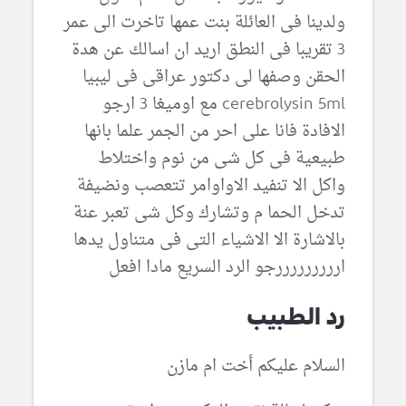
ولدينا فى العائلة بنت عمها تاخرت الى عمر
3 تقريبا فى النطق اريد ان اسالك عن هدة
الحقن وصفها لى دكتور عراقى فى ليبيا
cerebrolysin 5ml مع اوميغا 3 ارجو
الافادة فانا على احر من الجمر علما بانها
طبيعية فى كل شى من نوم واختلاط
واكل الا تنفيد الاواوامر تتعصب ونضيفة
تدخل الحما م وتشارك وكل شى تعبر عنة
بالاشارة الا الاشياء التى فى متناول يدها
ارررررررررجو الرد السريع مادا افعل
رد الطبيب
السلام عليكم أخت ام مازن