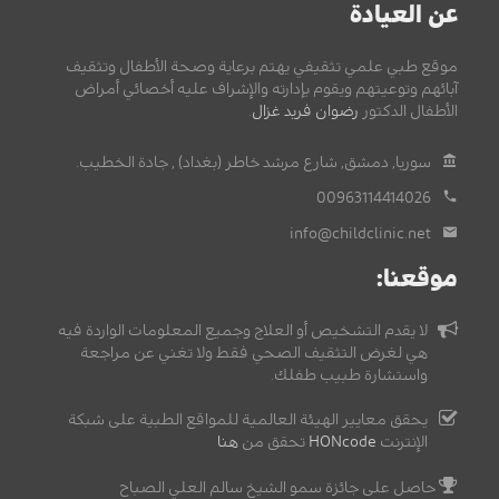
عن العيادة
موقع طبي علمي تثقيفي يهتم برعاية وصحة الأطفال وتثقيف
آبائهم وتوعيتهم ويقوم بإدارته والإشراف عليه أخصائي أمراض
الأطفال الدكتور
رضوان فريد غزال
.
سوريا, دمشق, شارع مرشد خاطر (بغداد) , جادة الخطيب.
00963114414026
info@childclinic.net
موقعنا:
لا يقدم التشخيص أو العلاج وجميع المعلومات الواردة فيه
هي لغرض التثقيف الصحي فقط ولا تغني عن مراجعة
واستشارة طبيب طفلك.
يحقق معايير الهيئة العالمية للمواقع الطبية على شبكة
الإنترنت
HONcode
تحقق من
هنا
حاصل على جائزة سمو الشيخ سالم العلي الصباح