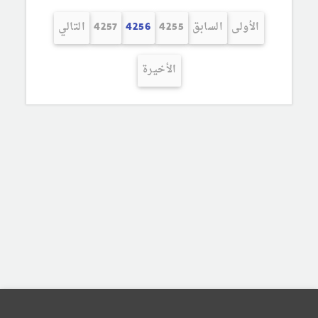
الأولى
السابق
4255
4256
4257
التالي
الأخيرة