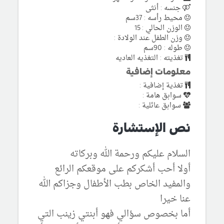
جنسه : أنثى
محيط رأسه : 37سم
الوزن الحالي : 15
وزن الطفل عند الولادة :
طوله : 90سم
تغذيته : التغذيه العاديه
معلومات إضافية
تغذية إضافية :
سوابق هامة :
سوابق عائلية :
نص الإستشارة
السلام عليكم ورحمة الله وبركاته
أولا أحب أشكركم على موقعكم الرائع
والمفيد الخاص بطب الأطفال وجزاكم الله
عنا خيرا
أما بخصوص سؤالي فهو أبنتي زينب التي