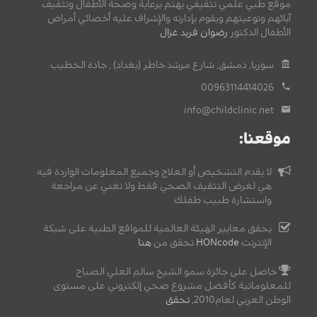
موقع طبي علمي تثقيفي يهتم برعاية وصحة الأطفال وتثقيف
آبائهم وتوعيتهم ويقوم بإدارته والإشراف عليه أخصائي أمراض
الأطفال الدكتور
رضوان فريد غزال
.
سوريا, دمشق, شارع مرشد خاطر (بغداد) , جادة الخطيب.
00963114414026
info@childclinic.net
موقعنا:
لا يقدم التشخيص أو العلاج وجميع المعلومات الواردة فيه
هي لغرض التثقيف الصحي فقط ولا تغني عن مراجعة
واستشارة طبيب طفلك.
يحقق معايير الهيئة العالمية للمواقع الطبية على شبكة
الإنترنت
HONcode
تحقق من
هنا
حاصل على جائزة سمو الشيخ سالم العلي الصباح
للمعلوماتية كأفضل مشروع صحي إلكتروني على مستوى
الوطن العربي لعام2010,
تحقق
.