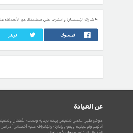
شارك الإستشارة و انشرها على صفحتك مع الأصدقاء عل
فيسبوك
تويتر
عن العيادة
موقع طبي علمي تثقيفي يهتم برعاية وصحة الأطفال وتثقيف
آبائهم وتوعيتهم ويقوم بإدارته والإشراف عليه أخصائي أمراض
الأطفال الدكتور
رضوان فريد غزال
.