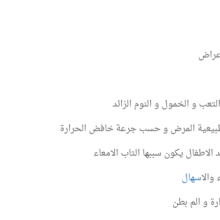
اعراض
لتعب و الخمول و النوم الزائد
 طبيعية المرض و حسب جرعة خافض الحرارة
د الاطفال يكون سببها التاب الامعاء
 وال
اسهال
رة و الم بطن