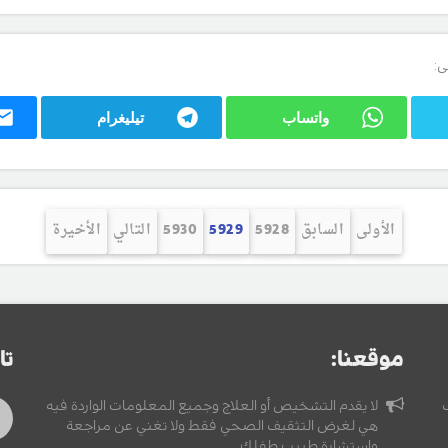
ى:
واتساب
تيليغرام
الأولى
السابق
5928
5929
5930
التالي
الأخيرة
موقعنا:
تا
لا يقدم التشخيص أو العلاج وجميع المعلومات الواردة فيه
هي لغرض التثقيف الصحي فقط ولا تغني عن مراجعة
واستشارة طبيب طفلك.