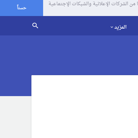
يف الإرتباط (الكوكيز) لتحليل زياراتك وإستخدامك للموقع و تتم مشاركة بعض المعلومات مع Google وغيرها من الشركات الإعلانية والشبكات الإجتماعية
حسناً
المزيد