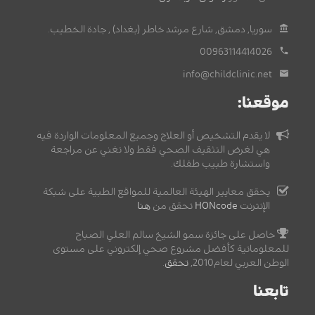
سوريا, دمشق, شارع مرشد خاطر (بغداد) , جادة الخطيب.
00963114414026
info@childclinic.net
موقعنا:
لا يقدم التشخيص أو العلاج وجميع المعلومات الواردة فيه
هي لغرض التثقيف الصحي فقط ولا تغني عن مراجعة
واستشارة طبيب طفلك.
يحقق معايير الهيئة العالمية للمواقع الطبية على شبكة
الإنترنت
HONcode
تحقق من
هنا
حاصل على جائزة سمو الشيخ سالم العلي الصباح
للمعلوماتية كأفضل مشروع صحي إلكتروني على مستوى
الوطن العربي لعام2010,
تحقق
.
تابعنا