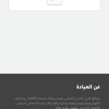
عن العيادة
موقع طبي علمي تثقيفي يهتم برعاية وصحة الأطفال وتثقيف
آبائهم وتوعيتهم ويقوم بإدارته والإشراف عليه أخصائي أمراض
الأطفال الدكتور
رضوان فريد غزال
.