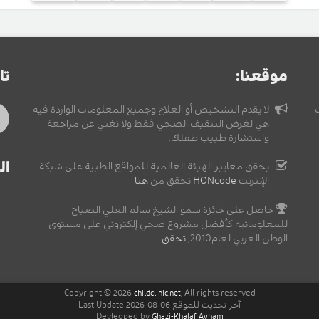
موقعنا:
تا
لا يقدم التشخيص أو العلاج وجميع المعلومات الواردة فيه
هي لغرض التثقيف الصحي فقط ولا تغني عن مراجعة
واستشارة طبيب طفلك.
ال
يحقق معايير الهيئة العالمية للمواقع الطبية على شبكة
الإنترنت
HONcode
تحقق من
هنا
حاصل على جائزة سمو الشيخ سالم العلي الصباح
للمعلوماتية كأفضل مشروع صحي إلكتروني على مستوى
الوطن العربي لعام2010,
تحقق
.
Copyright © 2026
, All rights reserved
childclinic.net
آخر تحديث للموقع 06-08-2026 Last Update
Devleoped by
Ghazi-Khalaf Ayham