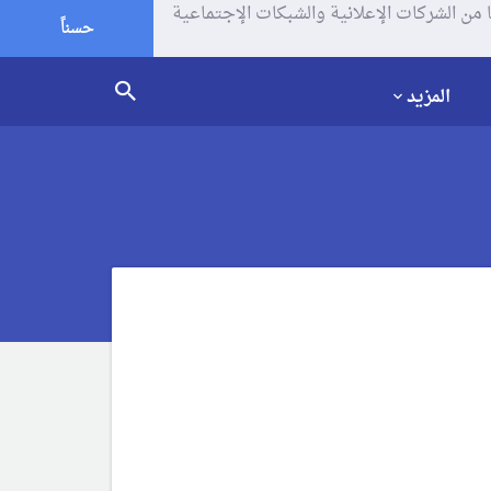
يف الإرتباط (الكوكيز) لتحليل زياراتك وإستخدامك للموقع و تتم مشاركة بعض المعلومات مع Google وغيرها من الشركات الإعلانية والشبكات الإجتماعية
حسناً
المزيد