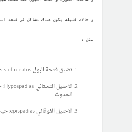
و حالات قليلة يكون هناك مشاكل في فتحة الب
مثل :
تضيق فتحة البول stenosis of meatus: و هو تشوه قليل الحدوث حيث تكون فوهة البول صغيرة و اقل من الحجم الطبيعي لها
الا
الحدوث
الاحليل الفوقاني epispadias: حيث تتوضع فتحة البول فوق المكان الطبيعي في الوجه العلوي للعضو الذكري و هو تشوه نادر الحدوث