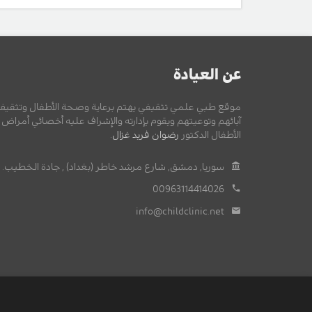
عن العيادة
موقع طبي علمي تثقيفي يهتم برعاية وصحة الأطفال وتثقيف
آبائهم وتوعيتهم ويقوم بإدارته والإشراف عليه أخصائي أمراض
الأطفال الدكتور
رضوان فريد غزال
.
سوريا, دمشق, شارع مرشد خاطر (بغداد) , جادة الخطيب.
00963114414026
info@childclinic.net