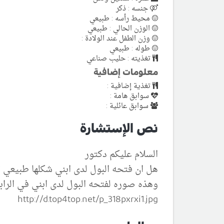
جنسه : ذكر
محيط رأسه : طبيعي
الوزن الحالي : طبيعي
وزن الطفل عند الولادة :
طوله : طبيعي
تغذيته : حليب صناعي
معلومات إضافية
تغذية إضافية :
سوابق هامة :
سوابق عائلية :
نص الإستشارة
السلام عليكم دكتور
هل ان فتحه البول لدى ابني شكلها طبيعي 
وهذه صوره لفتحه البول لدى ابني في الرابط
http://d.top4top.net/p_318pxrxi1.jpg