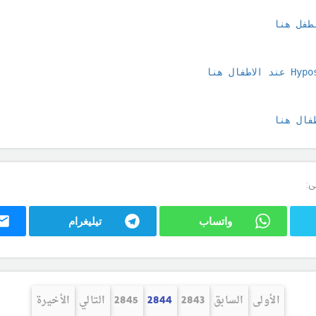
طفل هنا 
الاطفال هنا
فال هنا 
ى:
واتساب
تيليغرام
الأولى
السابق
2843
2844
2845
التالي
الأخيرة