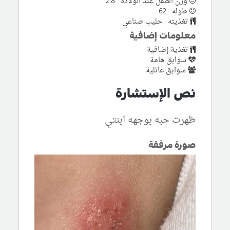
وزن الطفل عند الولادة : 2.8
طوله : 62
تغذيته : حليب صناعي
معلومات إضافية
تغذية إضافية :
سوابق هامة :
سوابق عائلية :
نص الإستشارة
ظهرت حبه بوجهه ابنتي
صورة مرفقة