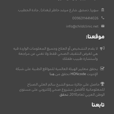
سوريا, دمشق, شارع مرشد خاطر (بغداد) , جادة الخطيب.
00963114414026
info@childclinic.net
موقعنا:
لا يقدم التشخيص أو العلاج وجميع المعلومات الواردة فيه
هي لغرض التثقيف الصحي فقط ولا تغني عن مراجعة
واستشارة طبيب طفلك.
يحقق معايير الهيئة العالمية للمواقع الطبية على شبكة
الإنترنت
HONcode
تحقق من
هنا
حاصل على جائزة سمو الشيخ سالم العلي الصباح
للمعلوماتية كأفضل مشروع صحي إلكتروني على مستوى
الوطن العربي لعام2010,
تحقق
.
تابعنا