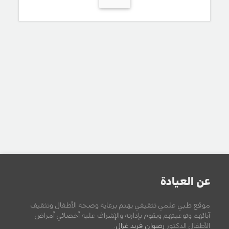
عن العيادة
موقع طبي علمي تثقيفي يهتم برعاية وصحة الأطفال وتثقيف
آبائهم وتوعيتهم ويقوم بإدارته والإشراف عليه أخصائي أمراض
الأطفال الدكتور
رضوان فريد غزال
.