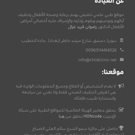
عن العيادة
موقع طبي علمي تثقيفي يهتم برعاية وصحة الأطفال وتثقيف
آبائهم وتوعيتهم ويقوم بإدارته والإشراف عليه أخصائي أمراض
الأطفال الدكتور
رضوان فريد غزال
.
سوريا, دمشق, شارع مرشد خاطر (بغداد) , جادة الخطيب.
00963114414026
info@childclinic.net
موقعنا:
لا يقدم التشخيص أو العلاج وجميع المعلومات الواردة فيه
هي لغرض التثقيف الصحي فقط ولا تغني عن مراجعة
واستشارة طبيب طفلك.
يحقق معايير الهيئة العالمية للمواقع الطبية على شبكة
الإنترنت
HONcode
تحقق من
هنا
حاصل على جائزة سمو الشيخ سالم العلي الصباح
للمعلوماتية كأفضل مشروع صحي إلكتروني على مستوى