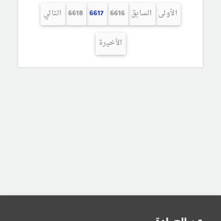
الأولى
السابق
6616
6617
6618
التالي
الأخيرة