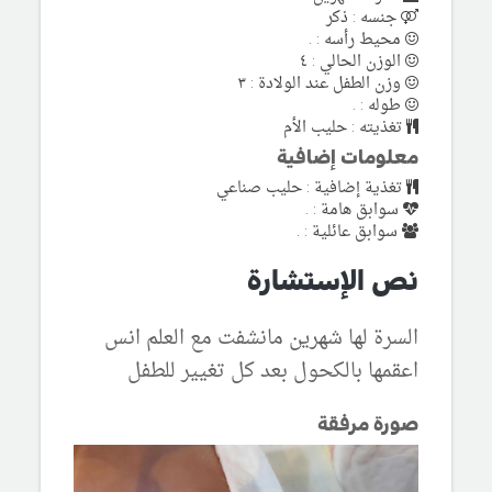
جنسه : ذكر
محيط رأسه : .
الوزن الحالي : ٤
وزن الطفل عند الولادة : ٣
طوله : .
تغذيته : حليب الأم
معلومات إضافية
تغذية إضافية : حليب صناعي
سوابق هامة : .
سوابق عائلية : .
نص الإستشارة
السرة لها شهرين مانشفت مع العلم انس
اعقمها بالكحول بعد كل تغيير للطفل
صورة مرفقة