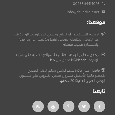
00963114414026
info@childclinic.net
موقعنا:
لا يقدم التشخيص أو العلاج وجميع المعلومات الواردة فيه
هي لغرض التثقيف الصحي فقط ولا تغني عن مراجعة
واستشارة طبيب طفلك.
يحقق معايير الهيئة العالمية للمواقع الطبية على شبكة
الإنترنت
HONcode
تحقق من
هنا
حاصل على جائزة سمو الشيخ سالم العلي الصباح
للمعلوماتية كأفضل مشروع صحي إلكتروني على مستوى
الوطن العربي لعام2010,
تحقق
.
تابعنا