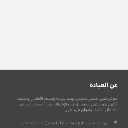
عن العيادة
موقع طبي علمي تثقيفي يهتم برعاية وصحة الأطفال وتثقيف
آبائهم وتوعيتهم ويقوم بإدارته والإشراف عليه أخصائي أمراض
الأطفال الدكتور
رضوان فريد غزال
.
سوريا, دمشق, شارع مرشد خاطر (بغداد) , جادة الخطيب.