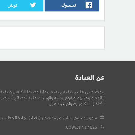
فيسبوك
تويتر
عن العيادة
موقع طبي علمي تثقيفي يهتم برعاية وصحة الأطفال وتثقيف
آبائهم وتوعيتهم ويقوم بإدارته والإشراف عليه أخصائي أمراض
الأطفال الدكتور
رضوان فريد غزال
.
سوريا, دمشق, شارع مرشد خاطر (بغداد) , جادة الخطيب.
00963114414026