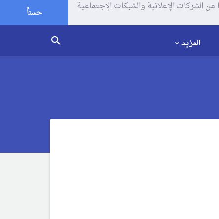
يف الإرتباط (الكوكيز) لتحليل زياراتك وإستخدامك للموقع و تتم مشاركة بعض المعلومات مع Google وغيرها من الشركات الإعلانية والشبكات الإجتماعية
حسناً
المزيد