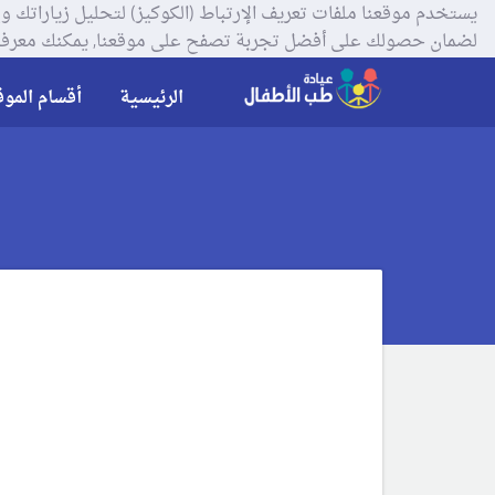
لضمان حصولك على أفضل تجربة تصفح على موقعنا, يمكنك معرفة
الرئيسية
أقسام الموق