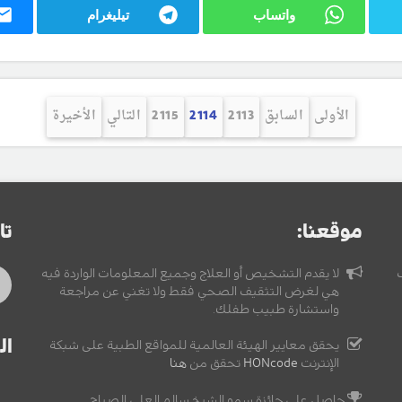
واتساب
تيليغرام
الأولى
السابق
2113
2114
2115
التالي
الأخيرة
موقعنا:
تا
لا يقدم التشخيص أو العلاج وجميع المعلومات الواردة فيه
هي لغرض التثقيف الصحي فقط ولا تغني عن مراجعة
واستشارة طبيب طفلك.
ال
يحقق معايير الهيئة العالمية للمواقع الطبية على شبكة
الإنترنت
HONcode
تحقق من
هنا
حاصل على جائزة سمو الشيخ سالم العلي الصباح