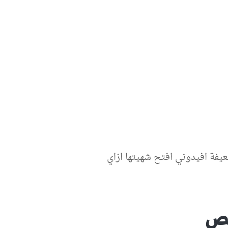
فة افيدوني افتح شهيتها ازاي
قص