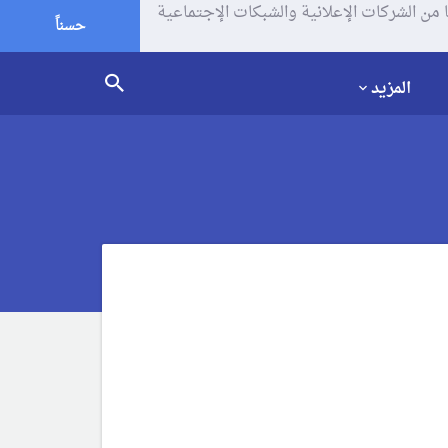
يف الإرتباط (الكوكيز) لتحليل زياراتك وإستخدامك للموقع و تتم مشاركة بعض المعلومات مع Google وغيرها من الشركات الإعلانية والشبكات الإجتماعية
حسناً
المزيد