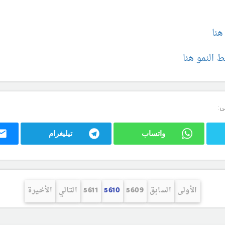
هنا
 النمو هنا
ى:
واتساب
تيليغرام
الأولى
السابق
5609
5610
5611
التالي
الأخيرة