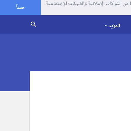
يف الإرتباط (الكوكيز) لتحليل زياراتك وإستخدامك للموقع و تتم مشاركة بعض المعلومات مع Google وغيرها من الشركات الإعلانية والشبكات الإجتماعية
حسناً
المزيد