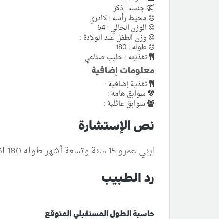
جنسه : ذكر
محيط رأسه : لاادري
الوزن الحالي : 64
وزن الطفل عند الولادة :
طوله : 180
تغذيته : حليب صناعي
معلومات إضافية
تغذية إضافية :
سوابق هامة :
سوابق عائلية :
نص الإستشارة
ابني عمرو 15 سنة وتسعة أشهر طوله 180 انا طولي 183 وزوجتي 167 كم سيبلغ طوله النهائي؟ وهل سوف يصير 194؟
رد الطبيب
حاسبة الطول المستقبلي المتوقع