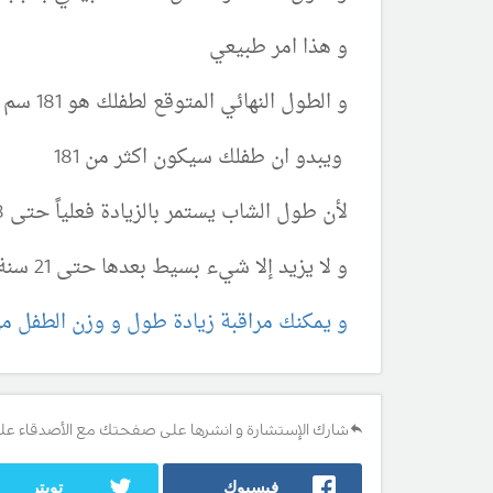
و هذا امر طبيعي
و الطول النهائي المتوقع لطفلك هو 181 سم (+ او - 5 سم )
ويبدو ان طفلك سيكون اكثر من 181
لأن طول الشاب يستمر بالزيادة فعلياً حتى 18 سنة
و لا يزيد إلا شيء بسيط بعدها حتى 21 سنة حيث يتوقف نهائياً
و يمكنك مراقبة زيادة طول و وزن الطفل م
شارك الإستشارة و انشرها على صفحتك مع الأصدقاء عل
فيسبوك
تويتر