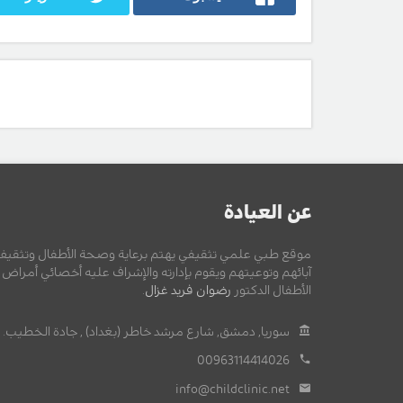
عن العيادة
موقع طبي علمي تثقيفي يهتم برعاية وصحة الأطفال وتثقيف
آبائهم وتوعيتهم ويقوم بإدارته والإشراف عليه أخصائي أمراض
الأطفال الدكتور
رضوان فريد غزال
.
سوريا, دمشق, شارع مرشد خاطر (بغداد) , جادة الخطيب.
00963114414026
info@childclinic.net