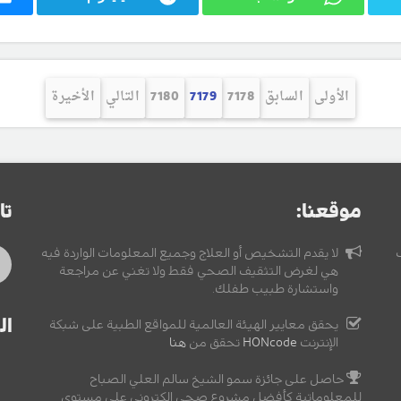
الأولى
السابق
7178
7179
7180
التالي
الأخيرة
موقعنا:
تا
لا يقدم التشخيص أو العلاج وجميع المعلومات الواردة فيه
هي لغرض التثقيف الصحي فقط ولا تغني عن مراجعة
واستشارة طبيب طفلك.
ال
يحقق معايير الهيئة العالمية للمواقع الطبية على شبكة
الإنترنت
HONcode
تحقق من
هنا
حاصل على جائزة سمو الشيخ سالم العلي الصباح
للمعلوماتية كأفضل مشروع صحي إلكتروني على مستوى