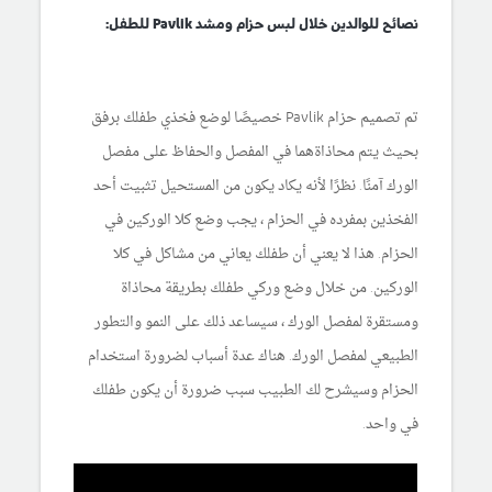
نصائح للوالدين خلال لبس حزام ومشد Pavlik للطفل:
تم تصميم حزام Pavlik خصيصًا لوضع فخذي طفلك برفق
بحيث يتم محاذاةهما في المفصل والحفاظ على مفصل
الورك آمنًا. نظرًا لأنه يكاد يكون من المستحيل تثبيت أحد
الفخذين بمفرده في الحزام ، يجب وضع كلا الوركين في
الحزام. هذا لا يعني أن طفلك يعاني من مشاكل في كلا
الوركين. من خلال وضع وركي طفلك بطريقة محاذاة
ومستقرة لمفصل الورك ، سيساعد ذلك على النمو والتطور
الطبيعي لمفصل الورك. هناك عدة أسباب لضرورة استخدام
الحزام وسيشرح لك الطبيب سبب ضرورة أن يكون طفلك
في واحد.