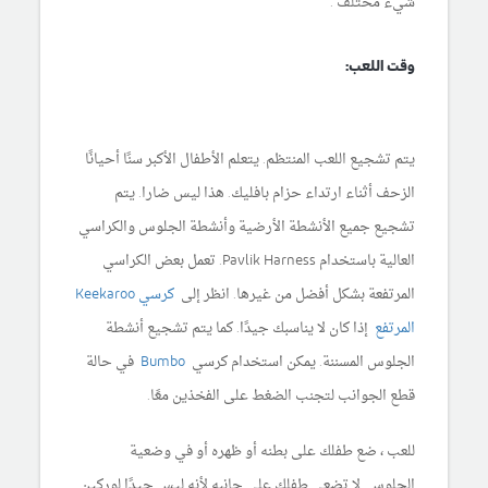
شيء مختلف .
وقت اللعب:
يتم تشجيع اللعب المنتظم. يتعلم الأطفال الأكبر سنًا أحيانًا
الزحف أثناء ارتداء حزام بافليك. هذا ليس ضارا. يتم
تشجيع جميع الأنشطة الأرضية وأنشطة الجلوس والكراسي
العالية باستخدام Pavlik Harness. تعمل بعض الكراسي
المرتفعة بشكل أفضل من غيرها. انظر إلى
كرسي Keekaroo
المرتفع
إذا كان لا يناسبك جيدًا. كما يتم تشجيع أنشطة
الجلوس المسننة. يمكن استخدام كرسي
Bumbo
في حالة
قطع الجوانب لتجنب الضغط على الفخذين معًا.
للعب ، ضع طفلك على بطنه أو ظهره أو في وضعية
الجلوس. لا تضعي طفلك على جانبه لأنه ليس جيدًا لوركين