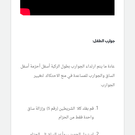
جوارب الطفل:
عادة ما يتم ارتداء الجوارب بطول الركبة أسفل أحزمة أسفل
الساق والجوارب للمساعدة في منع الاحتكاك. لتغيير
الجوارب:
قم بفك كلا الشريطين (رقم 5) وإزالة ساق
واحدة فقط من الحزام
استبدل الجورب ، وأعد الساق إلى الحزام