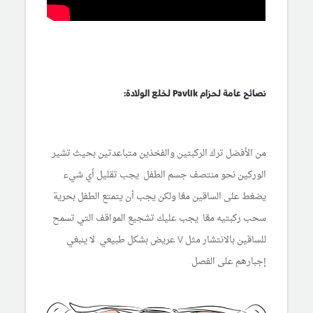
نصائح عامة لحزام Pavlik لخلع الولادة:
من الأفضل ترك الركبتين والفخذين متباعدتين بحيث تشير
الوركين نحو منتصف جسم الطفل. يجب تقليل أي شيء
يضغط على الساقين معًا ولكن يجب أن يتمتع الطفل بحرية
سحب ركبتيه معًا. يجب عليك تشجيع المواقف التي تسمح
للساقين بالانتشار مثل V عريض بشكل طبيعي. لا ينبغي
إجبارهم على الفصل.