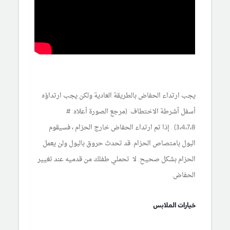
يجب ارتداء الحفاض بالطريقة العادية ولكن يجب ارتداؤه
أسفل أشرطة الاختطاف (مرجع الصورة أعلاه: #
3،4،7،8) . إذا تم ارتداء الحفاض خارج الحزام ، فسيقوم
البول بامتصاص الحزام. قد تحدث حروق بالبول ولن يعمل
الحزام بشكل صحيح. لا تحملي طفلك من قدميه عند تغيير
الحفاض.
خيارات الملابس