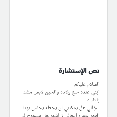
نص الإستشارة
السلام عليكم
ابني عنده خلع ولاده والحين لابس مشد
بافليك
سؤالي هل يمكنني ان يجعله يجلس بهذا
العمر .عمره الحالي ٦ اشهر هل مسموح لي