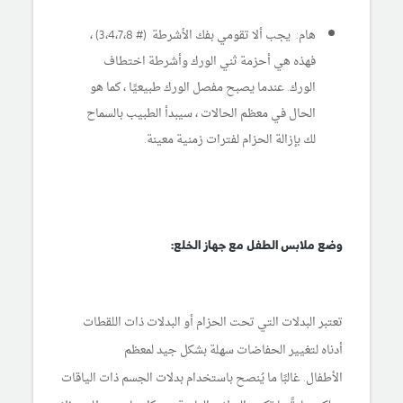
هام: يجب ألا تقومي بفك الأشرطة (# 3،4،7،8) ،
فهذه هي أحزمة ثني الورك وأشرطة اختطاف
الورك. عندما يصبح مفصل الورك طبيعيًا ، كما هو
الحال في معظم الحالات ، سيبدأ الطبيب بالسماح
لك بإزالة الحزام لفترات زمنية معينة.
وضع ملابس الطفل مع جهاز الخلع:
تعتبر البدلات التي تحت الحزام أو البدلات ذات اللقطات
أدناه لتغيير الحفاضات سهلة بشكل جيد لمعظم
الأطفال. غالبًا ما يُنصح باستخدام بدلات الجسم ذات الياقات