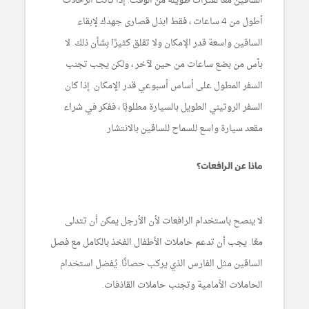
الساقين معًا لفترات طويلة من الوقت. إذا كانت الرحلات
أطول من 4 ساعات ، فقط ابذل قصارى جهدك لإبقاء
الساقين واسعة قدر الإمكان ولا تقلق كثيرًا بشأن ذلك. لا
بأس من بضع ساعات من حين لآخر ، ولكن يجب تجنب
السفر المطول على أساس أسبوعي قدر الإمكان. إذا كان
السفر الروتيني الطويل بالسيارة مطلوبًا ، ففكر في شراء
مقعد سيارة واسع للسماح للساقين بالانتشار.
ماذا عن الرافعات؟
لا ينصح باستخدام الرافعات لأن الأرجل يمكن أن تتدلى
معًا. يجب أن تدعم حاملات الأطفال الفخذ بالكامل مع فصل
الساقين مثل الفارس الذي يركب حصانًا. يُفضل استخدام
الحاملات الأمامية وتجنب حاملات القاذفات.