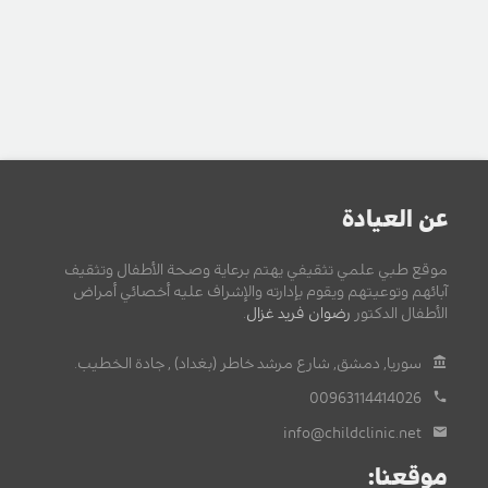
عن العيادة
موقع طبي علمي تثقيفي يهتم برعاية وصحة الأطفال وتثقيف
آبائهم وتوعيتهم ويقوم بإدارته والإشراف عليه أخصائي أمراض
الأطفال الدكتور
رضوان فريد غزال
.
سوريا, دمشق, شارع مرشد خاطر (بغداد) , جادة الخطيب.
00963114414026
info@childclinic.net
موقعنا: