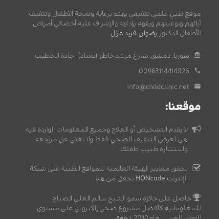
موقع طبي علمي تثقيفي يهتم برعاية وصحة الأطفال وتثقيف
آبائهم وتوعيتهم ويقوم بإدارته والإشراف عليه أخصائي أمراض
الأطفال الدكتور
رضوان فريد غزال
.
سوريا, دمشق, شارع مرشد خاطر (بغداد) , جادة الخطيب.
00963114414026
info@childclinic.net
موقعنا:
لا يقدم التشخيص أو العلاج وجميع المعلومات الواردة فيه
هي لغرض التثقيف الصحي فقط ولا تغني عن مراجعة
واستشارة طبيب طفلك.
يحقق معايير الهيئة العالمية للمواقع الطبية على شبكة
الإنترنت
HONcode
تحقق من
هنا
حاصل على جائزة سمو الشيخ سالم العلي الصباح
للمعلوماتية كأفضل مشروع صحي إلكتروني على مستوى
الوطن العربي لعام2010,
تحقق
.