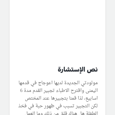
نص الإستشارة
مولودتي الجديدة لديها اعوجاج في قدمها
اليمنى واقترح الاطباء تجبير القدم مدة 6
اسابيع، لذا قمنا بتجبيرها عند المختص
لكن التجبير تسبب في ظهور حبة في فخذ
الطفلة هل هناك قلق من ذلك وما العمل