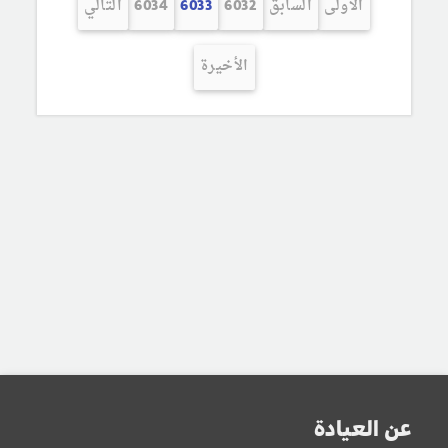
الأولى
السابق
6032
6033
6034
التالي
الأخيرة
عن العيادة